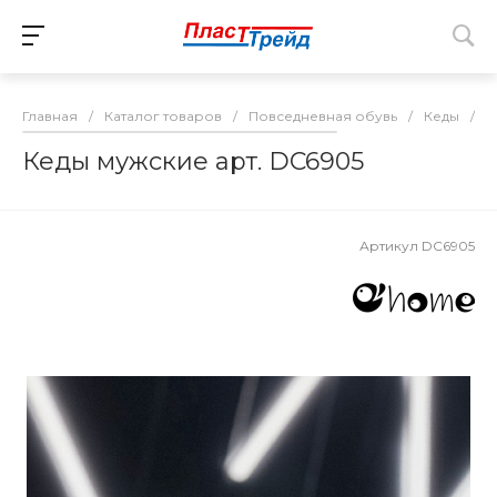
Главная
/
Каталог товаров
/
Повседневная обувь
/
Кеды
/
К
Кеды мужские арт. DC6905
Артикул
DC6905